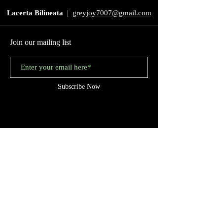
Lacerta Bilineata
|
greyjoy7007@gmail.com
Join our mailing list
Subscribe Now