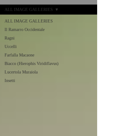
ALL IMAGE GALLERIES
ALL IMAGE GALLERIES
Il Ramarro Occidentale
Ragni
Uccelli
Farfalla Macaone
Biacco (Hierophis Viridiflavus)
Lucertola Muraiola
Insetti