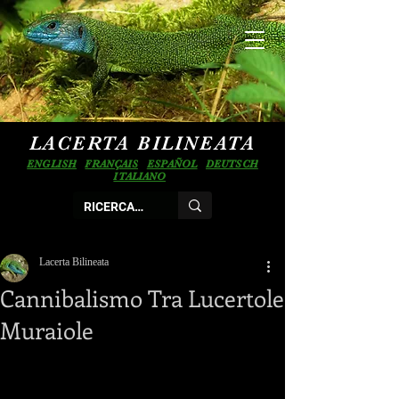
LACERTA BILINEATA
ENGLISH
FRANÇAIS
ESPAÑOL
DEUTSCH
ITALIANO
Lacerta Bilineata
Cannibalismo Tra Lucertole
Muraiole